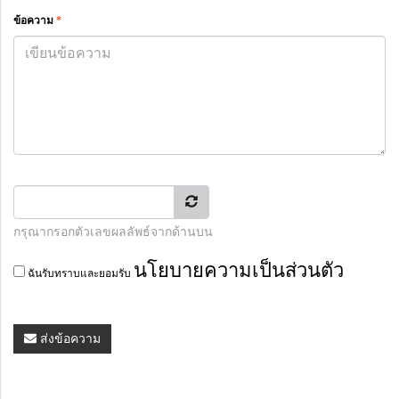
ข้อความ
*
กรุณากรอกตัวเลขผลลัพธ์จากด้านบน
นโยบายความเป็นส่วนตัว
ฉันรับทราบและยอมรับ
ส่งข้อความ