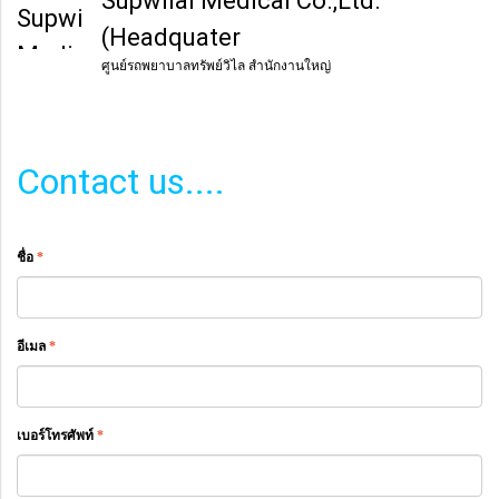
Supwilai Medical Co.,Ltd.
(Headquater
ศูนย์รถพยาบาลทรัพย์วิไล สำนักงานใหญ่
Contact us....
ชื่อ
*
อีเมล
*
เบอร์โทรศัพท์
*